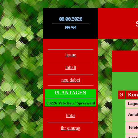
.
.
home
inhalt
neu dabei
.
PLANTAGEN
Ø
Kon
03226 Vetschau / Spreewald
Lage
Anfah
links
Telef
ihr eintrag