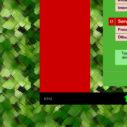
e-mai
Inter
Ø
Ser
Preis
Öffnu
Tip
de
.
(c) cj.