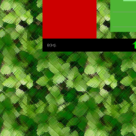
.
(c) cj.