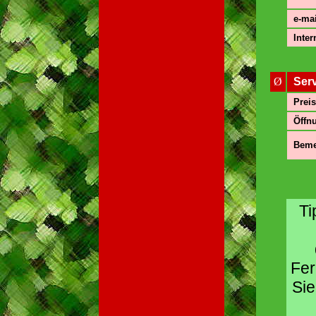
e-mai
Inter
Ø
Ser
Preis
Öffnu
Beme
Ti
Fer
Sie