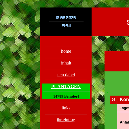
.
.
home
inhalt
neu dabei
PLANTAGEN
.
14789 Bensdorf
Ø
Kon
links
Lage
ihr eintrag
Anfah