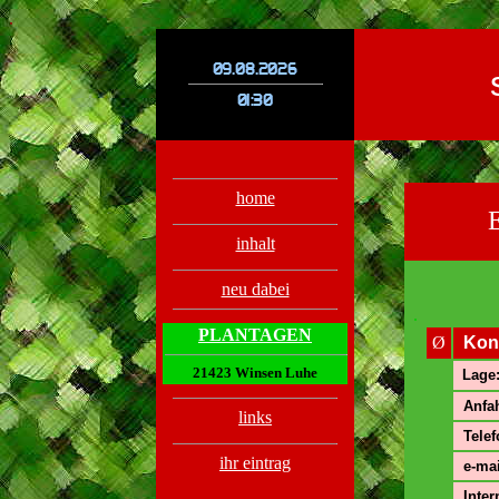
.
.
home
inhalt
neu dabei
.
PLANTAGEN
Ø
Kon
21423 Winsen Luhe
Lage
Anfah
links
Telef
ihr eintrag
e-mai
Inter