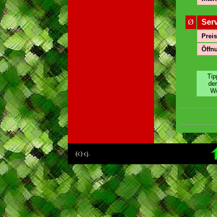
Ø
Ser
Preis
Öffnu
Tip
de
We
.
(c) cj.