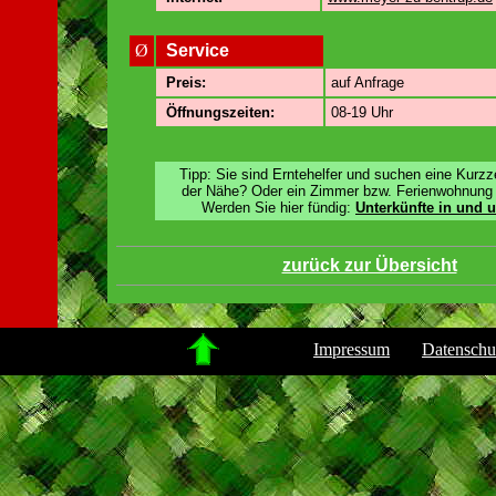
Ø
Service
Preis:
auf Anfrage
Öffnungszeiten:
08-19 Uhr
Tipp: Sie sind Erntehelfer und suchen eine Kurzze
der Nähe? Oder ein Zimmer bzw. Ferienwohnung 
Werden Sie hier fündig:
Unterkünfte in und 
zurück zur Übersicht
.
Impressum
Datenschu