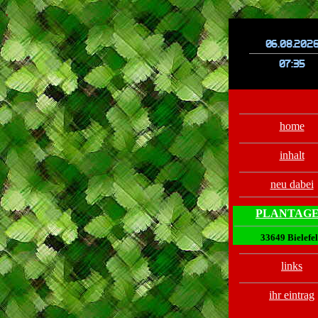
.
.
home
inhalt
neu dabei
PLANTAG
33649 Bielefe
links
ihr eintrag