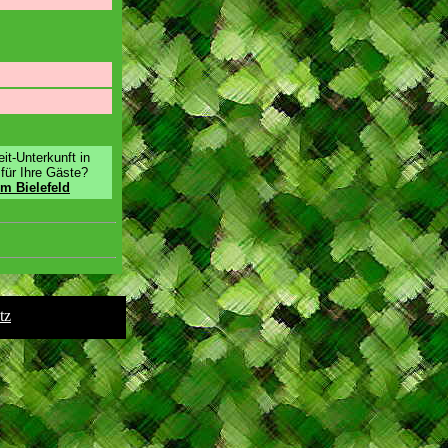
it-Unterkunft in
für Ihre Gäste?
um Bielefeld
tz