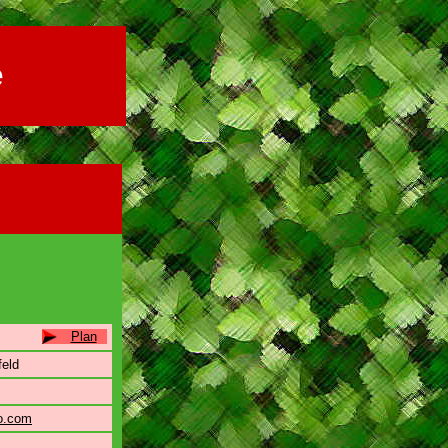
e
Plan
feld
o.com