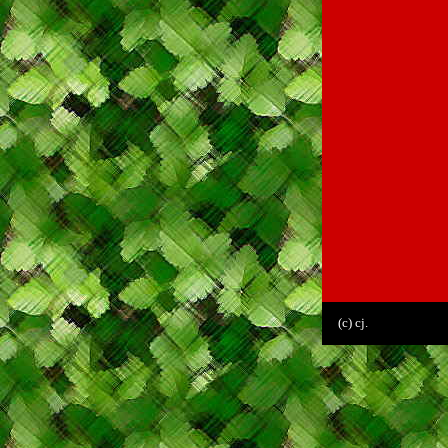
(c) cj.