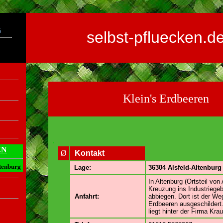
selbst-pfluecken.d
Klein's Erdbeeren
.
EN
Ø
Kontakt
tenburg
Lage:
36304 Alsfeld-Altenburg
In Altenburg (Ortsteil von 
Kreuzung ins Industriegeb
Anfahrt:
abbiegen. Dort ist der We
Erdbeeren ausgeschildert
liegt hinter der Firma Kra