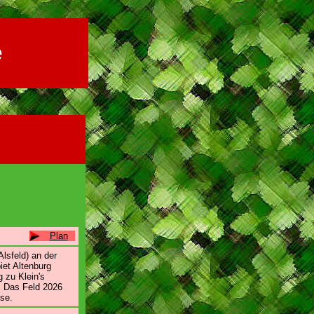
e
Plan
Alsfeld) an der
iet Altenburg
g zu Klein's
. Das Feld 2026
use.