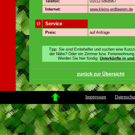
Telefon:
01512-5868967
Internet:
www.kleins-erdbeeren.de
Ø
Service
Preis:
auf Anfrage
Tipp: Sie sind Erntehelfer und suchen eine Kurzze
der Nähe? Oder ein Zimmer bzw. Ferienwohnung 
Werden Sie hier fündig:
Unterkünfte in un
zurück zur Übersicht
.
Impressum
Datenschu