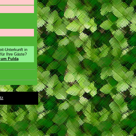
it-Unterkunft in
für Ihre Gäste?
d um Fulda
tz