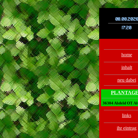
.
.
home
inhalt
neu dabei
PLANTAG
36304 Alsfeld OT Al
links
ihr eintrag