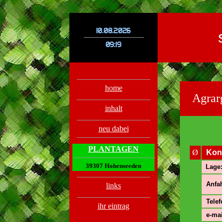
.
.
home
Agrar
inhalt
neu dabei
.
PLANTAGEN
Ø
Kon
39307 Hohenseeden
Lage
Anfah
links
Telef
ihr eintrag
e-mai