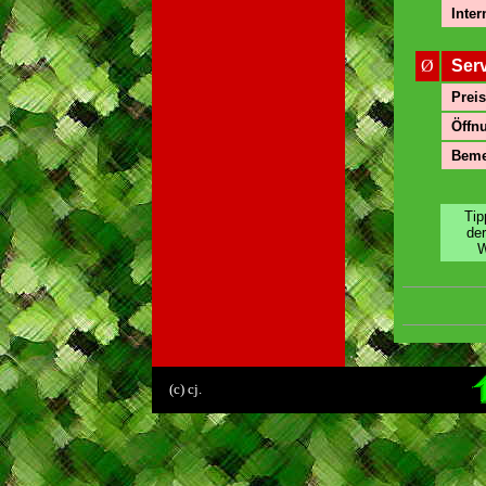
Inter
Ø
Ser
Preis
Öffnu
Beme
Tip
de
W
.
(c) cj.