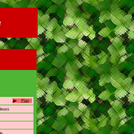
e
Plan
Neuss
de