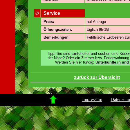
Ø
Service
Preis:
auf Anfrage
Öffnungszeiten:
täglich 9h-19h
Bemerkungen:
Feldfrische Erdbeeren zu
Tipp: Sie sind Erntehelfer und suchen eine Kurzze
der Nähe? Oder ein Zimmer bzw. Ferienwohnung 
Werden Sie hier fündig:
Unterkünfte in un
zurück zur Übersicht
.
Impressum
Datenschu