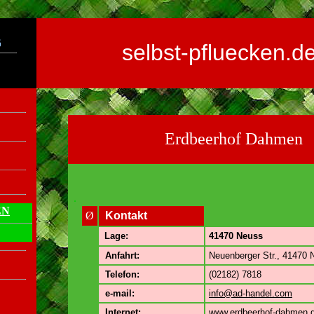
selbst-pfluecken.d
Erdbeerhof Dahmen
.
EN
Ø
Kontakt
Lage:
41470 Neuss
Anfahrt:
Neuenberger Str., 41470 
Telefon:
(02182) 7818
e-mail:
info@ad-handel.com
Internet:
www.erdbeerhof-dahmen.