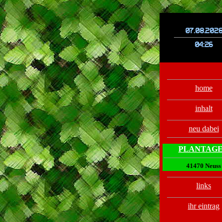
.
.
home
inhalt
neu dabei
PLANTAG
41470 Neuss
links
ihr eintrag