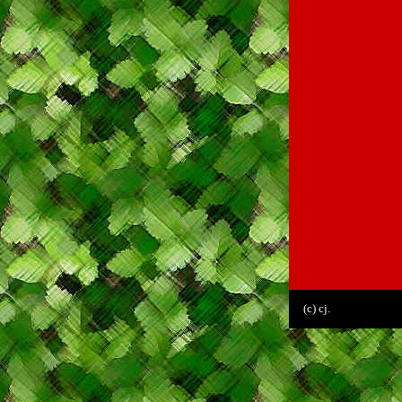
(c) cj.