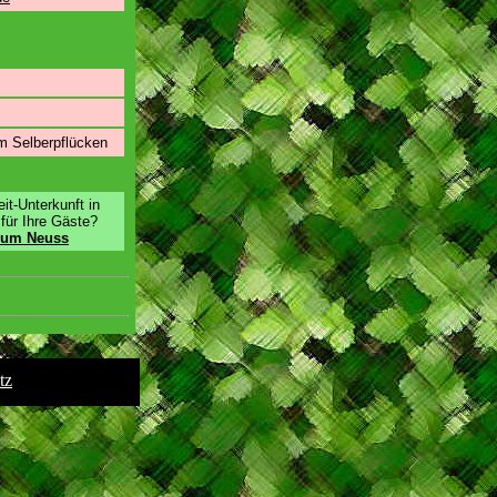
m Selberpflücken
it-Unterkunft in
für Ihre Gäste?
d um Neuss
tz