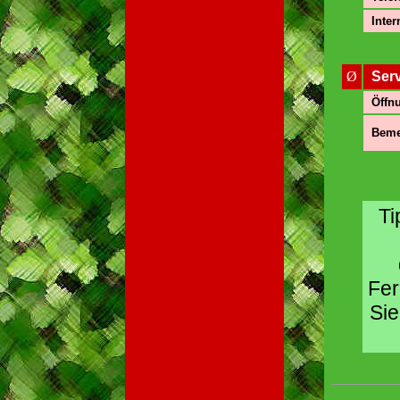
Inter
Ø
Ser
Öffnu
Beme
Ti
Fer
Sie