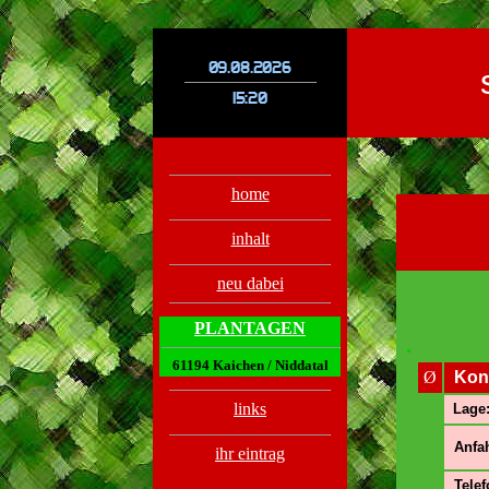
.
.
home
inhalt
neu dabei
PLANTAGEN
.
61194 Kaichen / Niddatal
Ø
Kon
links
Lage
Anfah
ihr eintrag
Telef