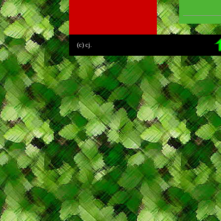
.
(c) cj.