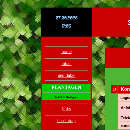
.
.
home
inhalt
neu dabei
.
PLANTAGEN
Ø
Kon
63110 Rodgau
Lage
Anfah
links
Telef
ihr eintrag
e-mai