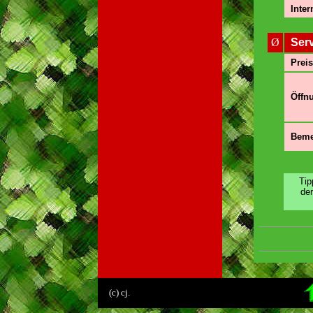
Inter
Ø
Ser
Preis
Öffnu
Beme
Tip
de
.
(c) cj.