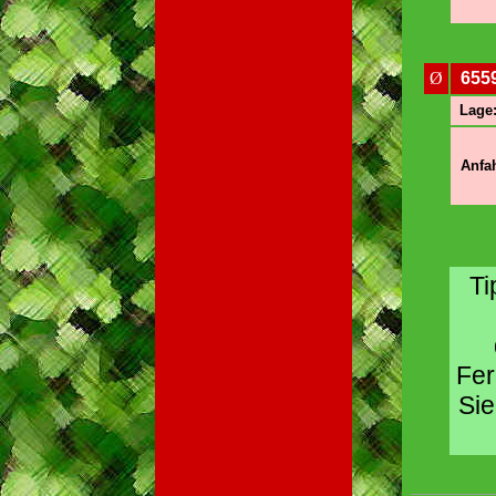
Ø
655
Lage
Anfah
Ti
Fer
Sie