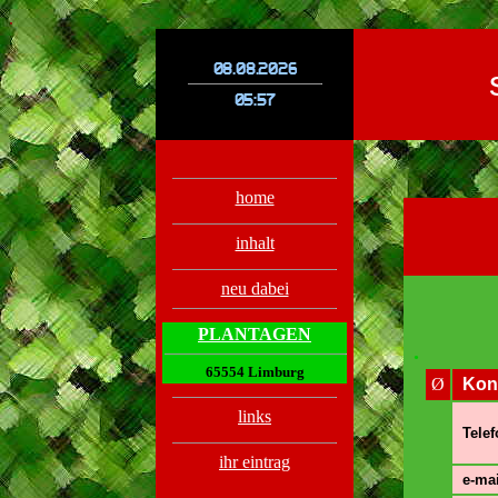
.
.
home
inhalt
neu dabei
PLANTAGEN
.
65554 Limburg
Ø
Kon
links
Telef
ihr eintrag
e-mai