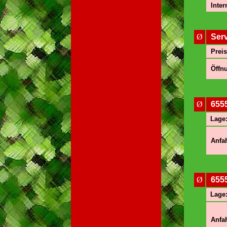
Inter
Ø
Ser
Preis
Öffnu
Ø
655
Lage
Anfah
Ø
655
Lage
Anfah