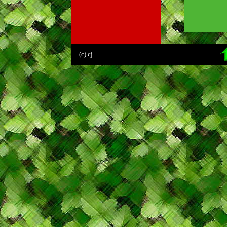
.
(c) cj.