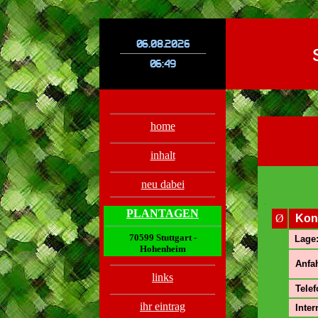
.
.
home
inhalt
neu dabei
.
PLANTAGEN
Ø
Kon
70599 Stuttgart -
Lage
Hohenheim
Anfah
links
Telef
ihr eintrag
Inter