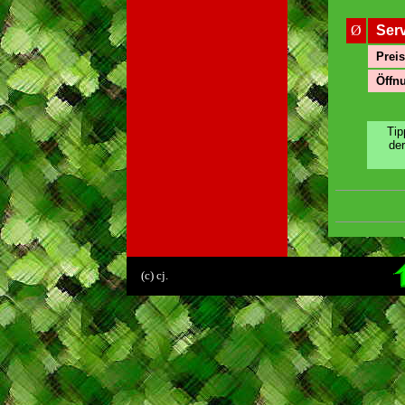
Ø
Ser
Preis
Öffnu
Tip
de
.
(c) cj.