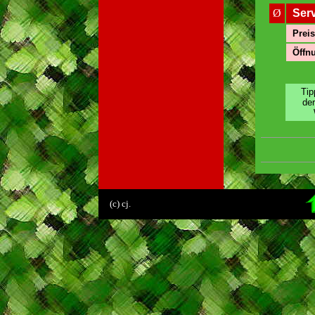
Ø
Ser
Preis
Öffnu
Tip
de
.
(c) cj.