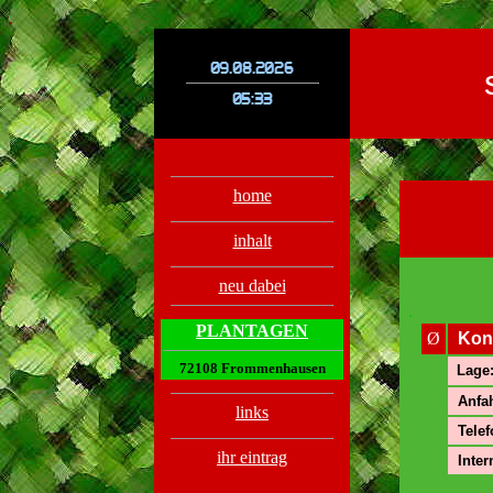
.
.
home
inhalt
neu dabei
.
PLANTAGEN
Ø
Kon
72108 Frommenhausen
Lage
Anfah
links
Telef
ihr eintrag
Inter