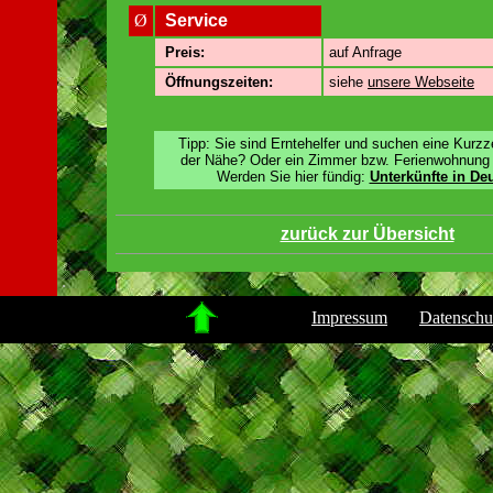
Ø
Service
Preis:
auf Anfrage
Öffnungszeiten:
siehe
unsere Webseite
Tipp: Sie sind Erntehelfer und suchen eine Kurzze
der Nähe? Oder ein Zimmer bzw. Ferienwohnung 
Werden Sie hier fündig:
Unterkünfte in De
zurück zur Übersicht
.
Impressum
Datenschu