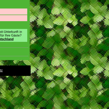
it-Unterkunft in
für Ihre Gäste?
utschland
tz