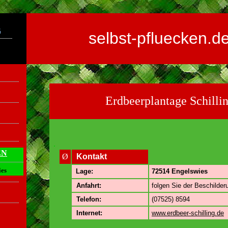
selbst-pfluecken.d
Erdbeerplantage Schilli
.
EN
Ø
Kontakt
ies
Lage:
72514 Engelswies
Anfahrt:
folgen Sie der Beschilder
Telefon:
(07525) 8594
Internet:
www.erdbeer-schilling.de