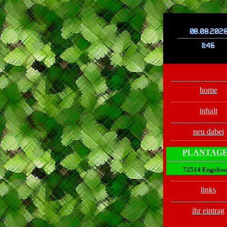
.
.
home
inhalt
neu dabei
PLANTAG
72514 Engelsw
links
ihr eintrag