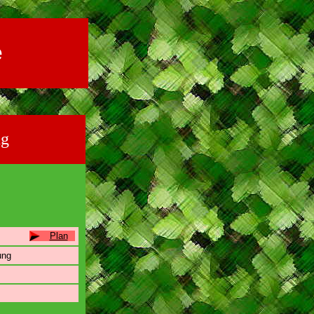
e
ng
Plan
ung