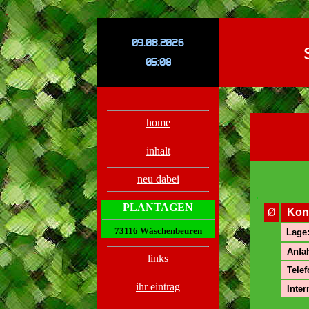
.
.
home
inhalt
neu dabei
.
PLANTAGEN
Ø
Kon
73116 Wäschenbeuren
Lage
Anfah
links
Telef
ihr eintrag
Inter