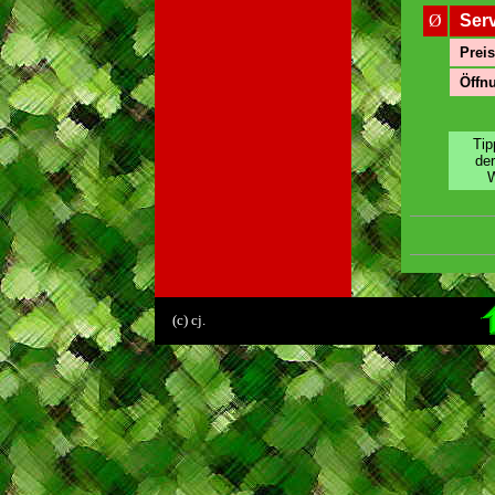
Ø
Ser
Preis
Öffnu
Tip
de
W
.
(c) cj.