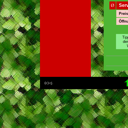
Ø
Ser
Preis
Öffnu
Tip
de
.
(c) cj.