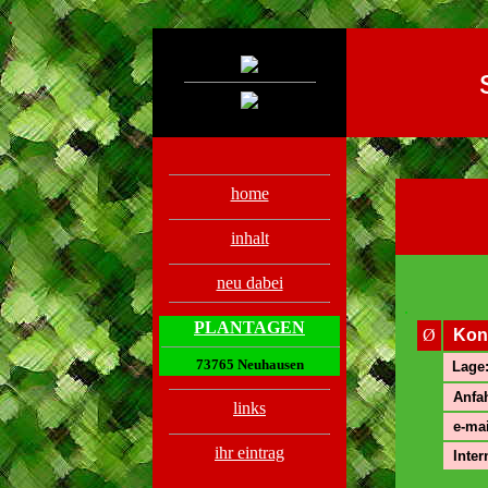
.
.
home
inhalt
neu dabei
.
PLANTAGEN
Ø
Kon
73765 Neuhausen
Lage
Anfah
links
e-mai
ihr eintrag
Inter