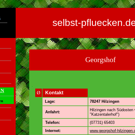
selbst-pfluecken.d
Georgshof
.
EN
Ø
Kontakt
en
Lage:
78247 Hilzingen
Hilzingen nach Südosten 
Anfahrt:
"Katzentalerhof")
Telefon:
(07731) 65403
Internet:
www.georgshof-hilzingen.