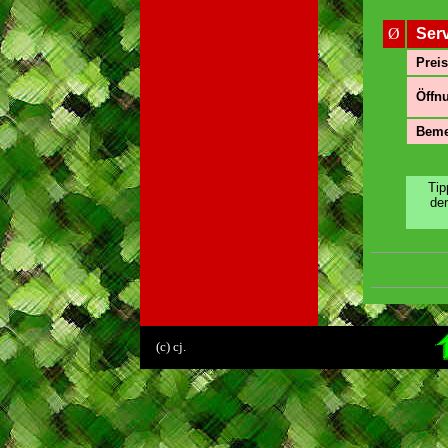
Ø
Ser
Preis
Öffnu
Beme
Tip
de
.
(c) cj.