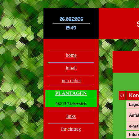
.
.
home
inhalt
neu dabei
.
PLANTAGEN
Ø
Kon
96215 Lichtenfels
Lage
Anfah
links
e-mai
ihr eintrag
Inter