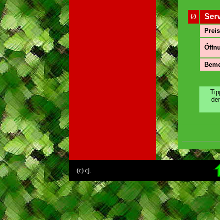
Ø
Ser
Preis
Öffnu
Beme
Tip
de
.
(c) cj.