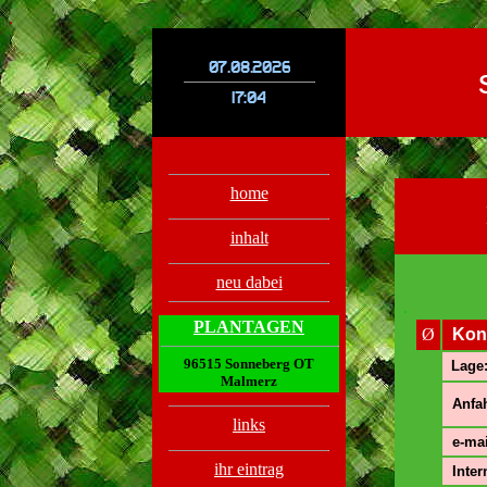
.
.
home
inhalt
neu dabei
.
PLANTAGEN
Ø
Kon
96515 Sonneberg OT
Lage
Malmerz
Anfah
links
e-mai
ihr eintrag
Inter