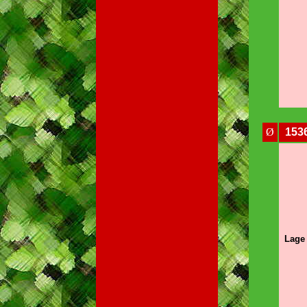
Ø
153
Lage 