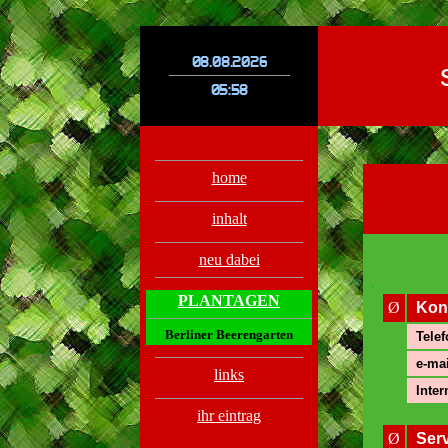
.
.
home
inhalt
neu dabei
.
PLANTAGEN
Ø
Kon
Berliner Beerengarten
Telef
e-mai
links
Inter
ihr eintrag
Ø
Ser