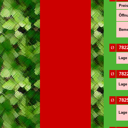
Preis
Öffnu
Beme
Ø
7822
Lage 
Ø
782
Lage 
Ø
7825
Lage 