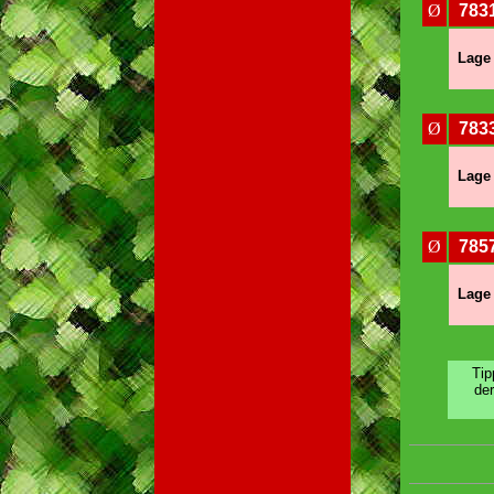
Ø
7831
Lage 
Ø
783
Lage 
Ø
785
Lage 
Tip
de