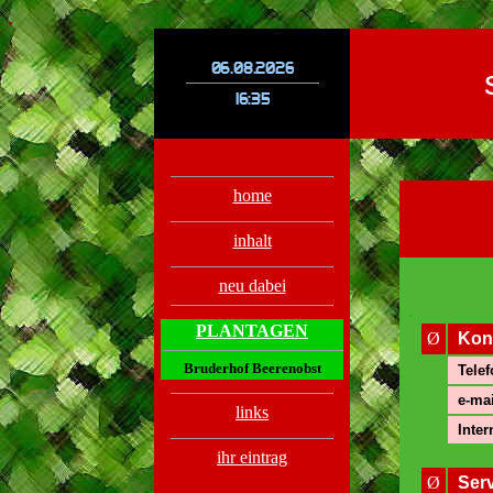
.
.
home
inhalt
neu dabei
.
PLANTAGEN
Ø
Kon
Bruderhof Beerenobst
Telef
e-mai
links
Inter
ihr eintrag
Ø
Ser