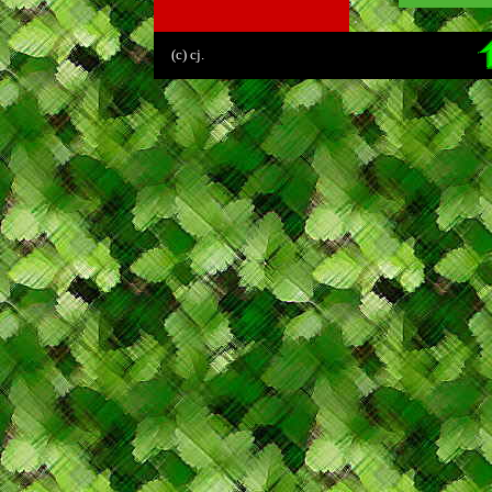
.
(c) cj.